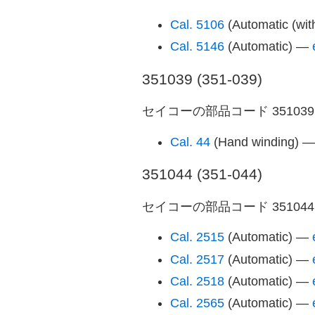
Cal. 5106
(Automatic (wi
Cal. 5146
(Automatic) —
351039 (351-039)
セイコーの部品コード 351039 i
Cal. 44
(Hand winding) 
351044 (351-044)
セイコーの部品コード 351044 i
Cal. 2515
(Automatic) —
Cal. 2517
(Automatic) —
Cal. 2518
(Automatic) —
Cal. 2565
(Automatic) —