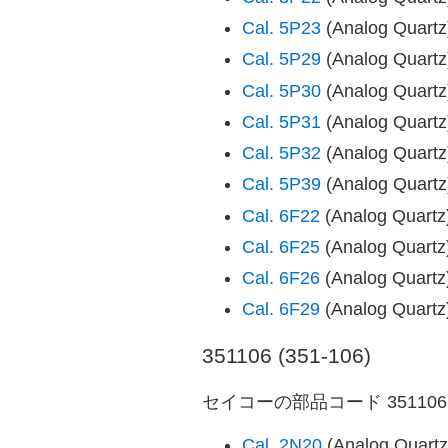
Cal. 5P23
(Analog Quart
Cal. 5P29
(Analog Quart
Cal. 5P30
(Analog Quart
Cal. 5P31
(Analog Quart
Cal. 5P32
(Analog Quart
Cal. 5P39
(Analog Quart
Cal. 6F22
(Analog Quart
Cal. 6F25
(Analog Quart
Cal. 6F26
(Analog Quart
Cal. 6F29
(Analog Quart
351106 (351-106)
セイコーの部品コード 351106 i
Cal. 2N20
(Analog Quart