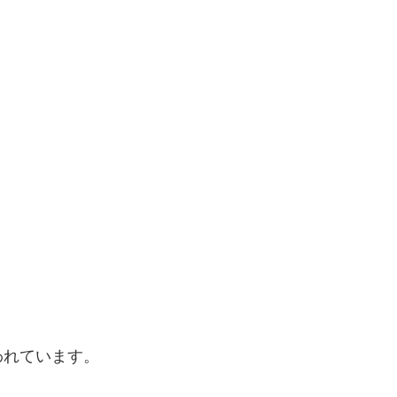
トに使われています。