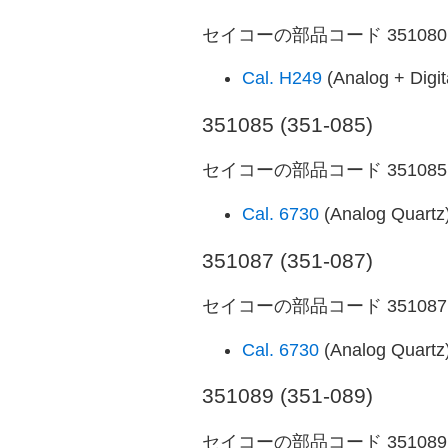
セイコーの部品コード 351080 i
Cal. H249
(Analog + Digit
351085 (351-085)
セイコーの部品コード 351085 i
Cal. 6730
(Analog Quart
351087 (351-087)
セイコーの部品コード 351087 i
Cal. 6730
(Analog Quart
351089 (351-089)
セイコーの部品コード 351089 i