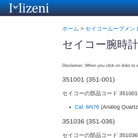
ホーム
>
セイコームーブメン
セイコー腕時
Disclaimer: When you click on links t
351001 (351-001)
セイコーの部品コード 351001 (t
Cal. 6N76
(Analog Quart
351036 (351-036)
セイコーの部品コード 351036 i