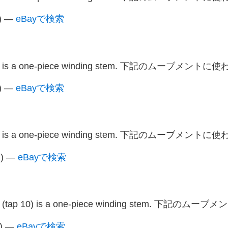
z) —
eBayで検索
s a one-piece winding stem. 下記のムーブメン
z) —
eBayで検索
s a one-piece winding stem. 下記のムーブメン
z) —
eBayで検索
ap 10) is a one-piece winding stem. 下記
z) —
eBayで検索