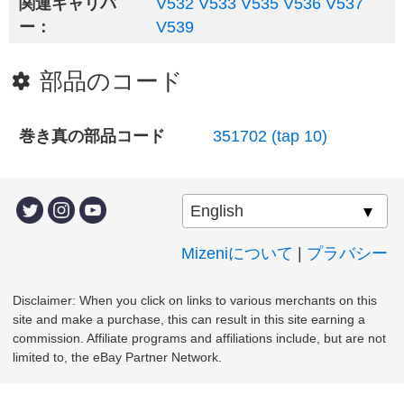
関連キャリバ
V532
V533
V535
V536
V537
ー：
V539
部品のコード
巻き真の部品コード
351702 (tap 10)
Mizeniについて
|
プラバシー
Disclaimer: When you click on links to various merchants on this
site and make a purchase, this can result in this site earning a
commission. Affiliate programs and affiliations include, but are not
limited to, the eBay Partner Network.