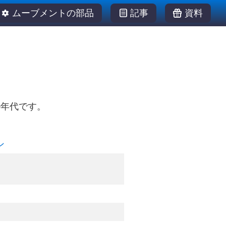
ムーブメントの部品
記事
資料
0年代です。
ン