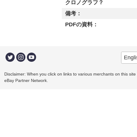
クロノグラフ？
備考：
PDFの資料：
Disclaimer: When you click on links to various merchants on this site a
eBay Partner Network.